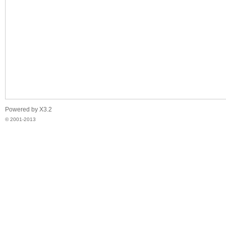
脉
Powered by
X3.2
© 2001-2013
电