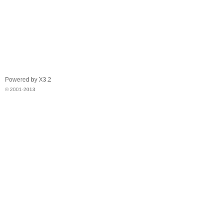
Powered by
X3.2
© 2001-2013