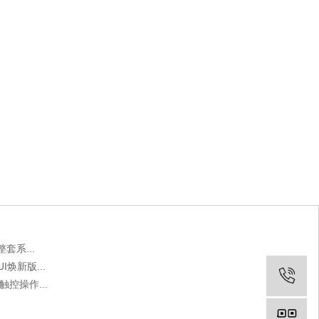
系...
焕新版...
控操作...