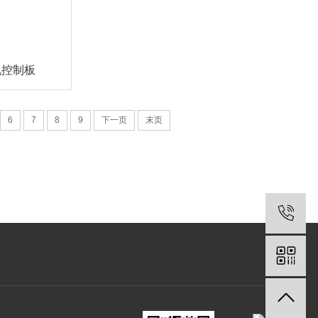
机控制板
6
7
8
9
下一页
末页