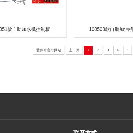
0051款自助加水机控制板
100503款自助加油
爱体育官方网站
上一页
1
2
3
4
5