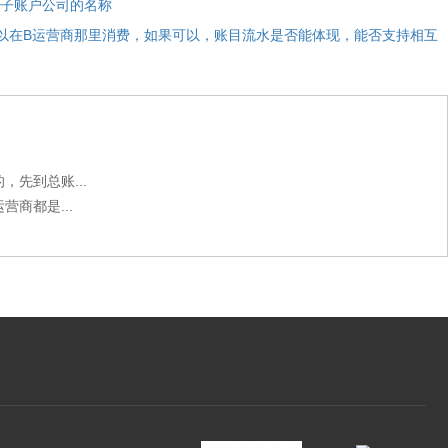
子账户公司的名称
以在B运营商那里消费，如果可以，账目流水是否能体现，能否支持相互
先到总账...
商都是...