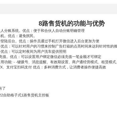
绍
8路售货机的功能与优势
伙人分账系统。优点：便于和合伙人自动分账明确管理
关机。优点：避免扰民。
键登陆后台。优点：操作员通过手机打开微信进入后台更加方便
。优点：可以针对用户的习惯来控制广告灯箱的点亮时间来达到针对性的
。优点：可以定时夜间为用户洗车提供照明
绑定充值。优点：可以设置用户绑定微信必须充值一笔金额才可绑定
常用功能: - -键拨号、消息提醒、有效期设置、商户通经营模式、租赁模
WX、支付宝扫码支付 优点：多种消费方式，让消费者操作便捷高效
有了
022自助格子式1路售货机主控板