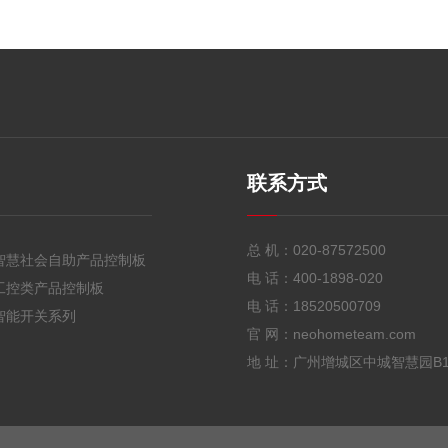
联系方式
总 机：
020-87572500
智慧社会自助产品控制板
电 话：
400-1898-020
工控类产品控制板
电 话：
18520500709
智能开关系列
官 网：neohometeam.com
地 址：广州增城区中城智慧园B