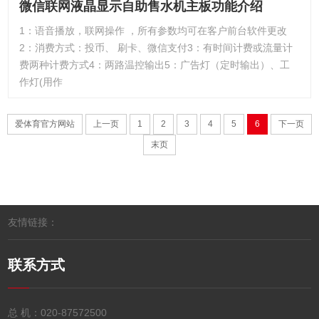
微信联网液晶显示自助售水机主板功能介绍
1：语音播放，联网操作 ，所有参数均可在客户前台软件更改
2：消费方式：投币、 刷卡、微信支付3：有时间计费或流量计
费两种计费方式4：两路温控输出5：广告灯（定时输出）、工
作灯(用作
爱体育官方网站
上一页
1
2
3
4
5
6
下一页
末页
友情链接：
联系方式
总 机：
020-87572500